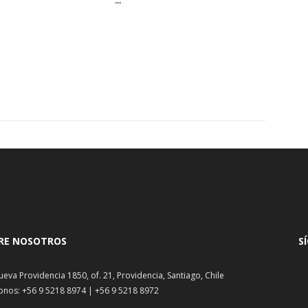
...
RE NOSOTROS
S
ueva Providencia 1850, of. 21, Providencia, Santiago, Chile
onos: +56 9 5218 8974 | +56 9 5218 8972