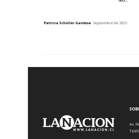
“NO...
Patricia Schüller Gamboa
Septiembre 04, 2025
SOB
Av. N
Teléf