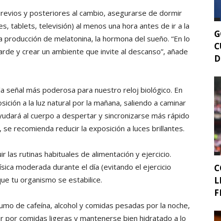
 previos y posteriores al cambio, asegurarse de dormir
res, tablets, televisión) al menos una hora antes de ir a la
G
 la producción de melatonina, la hormona del sueño. “En lo
C
arde y crear un ambiente que invite al descanso”, añade
D
s la señal más poderosa para nuestro reloj biológico. En
sición a la luz natural por la mañana, saliendo a caminar
udará al cuerpo a despertar y sincronizarse más rápido
, se recomienda reducir la exposición a luces brillantes.
r las rutinas habituales de alimentación y ejercicio.
física moderada durante el día (evitando el ejercicio
C
L
que tu organismo se estabilice.
F
nsumo de cafeína, alcohol y comidas pesadas por la noche,
ar por comidas ligeras y mantenerse bien hidratado a lo