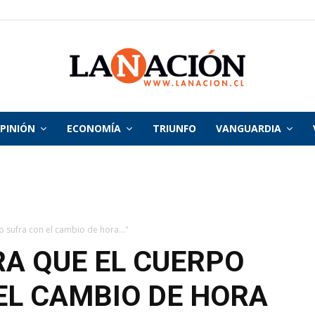
PINIÓN
ECONOMÍA
TRIUNFO
VANGUARDIA
La
Nación
o sufra con el cambio de hora..."
RA QUE EL CUERPO
EL CAMBIO DE HORA