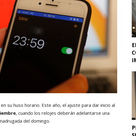
E
C
I
n su huso horario. Este año, el ajuste para dar inicio al
tiembre
, cuando los relojes deberán adelantarse una
a madrugada del domingo.
P
S