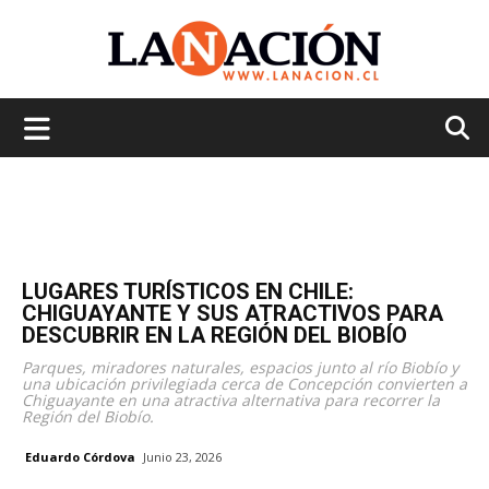
La
Nación
LUGARES TURÍSTICOS EN CHILE:
CHIGUAYANTE Y SUS ATRACTIVOS PARA
DESCUBRIR EN LA REGIÓN DEL BIOBÍO
Parques, miradores naturales, espacios junto al río Biobío y
una ubicación privilegiada cerca de Concepción convierten a
Chiguayante en una atractiva alternativa para recorrer la
Región del Biobío.
Eduardo Córdova
Junio 23, 2026