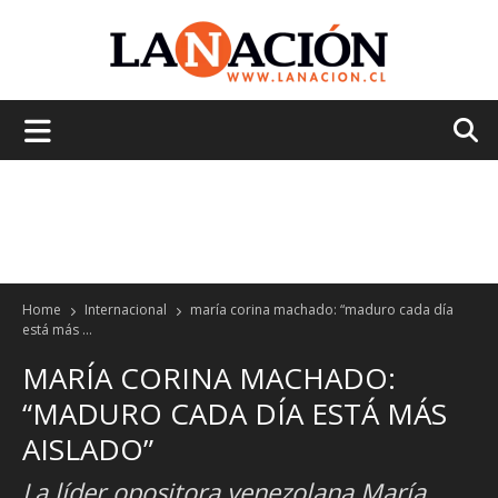
La
Nación
Home
Internacional
maría corina machado: “maduro cada día
está más ...
MARÍA CORINA MACHADO:
“MADURO CADA DÍA ESTÁ MÁS
AISLADO”
La líder opositora venezolana María