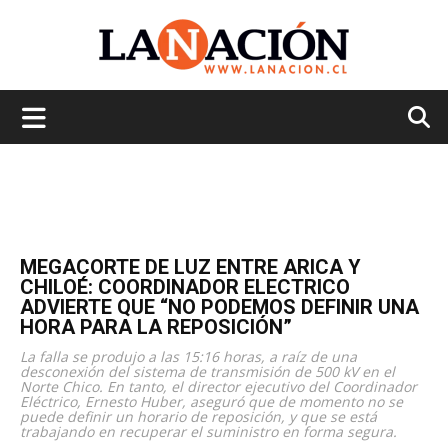
La
Nación
MEGACORTE DE LUZ ENTRE ARICA Y
CHILOÉ: COORDINADOR ELECTRICO
ADVIERTE QUE “NO PODEMOS DEFINIR UNA
HORA PARA LA REPOSICIÓN”
La falla se produjo a las 15:16 horas, a raíz de una
desconexión del sistema de transmisión de 500 kV en el
Norte Chico. En tanto, el director ejecutivo del Coordinador
Eléctrico, Ernesto Huber, aseguró que de momento no se
puede definir un horario de reposición, y que se está
trabajando en recuperar el suministro en forma segura.