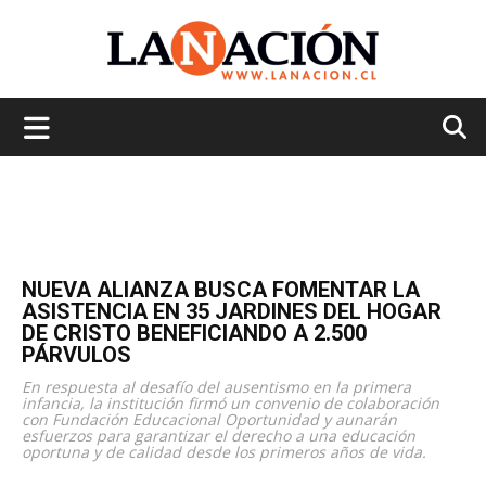
La
Nación
NUEVA ALIANZA BUSCA FOMENTAR LA
ASISTENCIA EN 35 JARDINES DEL HOGAR
DE CRISTO BENEFICIANDO A 2.500
PÁRVULOS
En respuesta al desafío del ausentismo en la primera
infancia, la institución firmó un convenio de colaboración
con Fundación Educacional Oportunidad y aunarán
esfuerzos para garantizar el derecho a una educación
oportuna y de calidad desde los primeros años de vida.