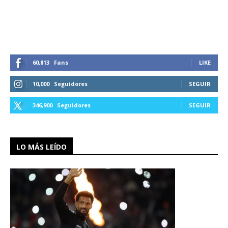
60,813
Fans
LIKE
10,000
Seguidores
SEGUIR
346,900
Seguidores
SEGUIR
LO MÁS LEÍDO