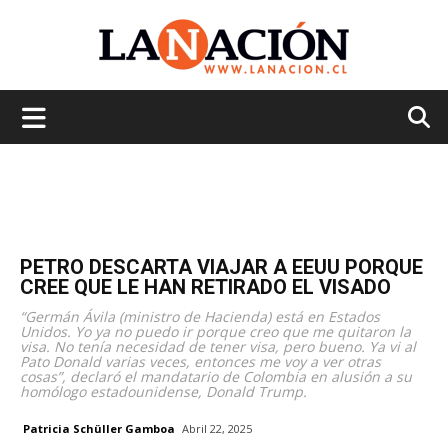
La
Nación
PETRO DESCARTA VIAJAR A EEUU PORQUE
CREE QUE LE HAN RETIRADO EL VISADO
“Germán Ávila (ministro de Hacienda) está en Estados
Unidos. Yo ya no puedo ir porque creo que me quitaron la
visa. No tenía necesidad de tener visa, pero bueno. Ya vi al
Pato Donald varias veces, entonces me voy a ver otras
cosas”, declaró el mandatario de Colombia en alusión a su
homólogo estadounidense, Donald Trump.
Patricia Schüller Gamboa
Abril 22, 2025