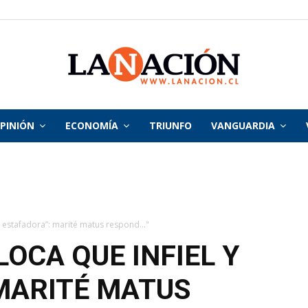
PINIÓN
ECONOMÍA
TRIUNFO
VANGUARDIA
La
Nación
 y estafadora”: marité matus respond..."
LOCA QUE INFIEL Y
MARITÉ MATUS