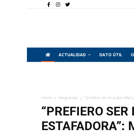
ACTUALIDAD
DATO ÚTIL
O
Home
Vanguardia
"“prefiero ser loca que infiel
“PREFIERO SER 
ESTAFADORA”: 