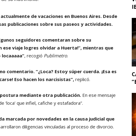
I
a actualmente de vacaciones en Buenos Aires.
Desde
sas publicaciones sobre sus paseos y actividades.
algunos seguidores comentaran sobre su
n ese viaje logres olvidar a Huerta!”, mientras que
ó locaaaaa”
, recogió
Publimetro
.
mo comentario. “¿Loca? Estoy súper cuerda. ¡Esa es
C
carse! Eso hacen los narcisistas”,
replicó.
“
postura mediante otra publicación.
En ese mensaje
 ‘loca’ que infiel, cafiche y estafadora”.
da marcada por novedades en la causa judicial que
rrollaron diligencias vinculadas al proceso de divorcio.