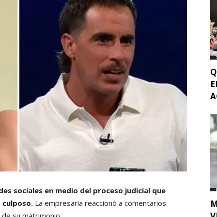
Q
E
A
es sociales en medio del proceso judicial que
 culposo.
La empresaria reaccionó a comentarios
M
V
n de su matrimonio.