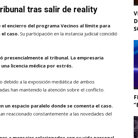
ibunal tras salir de reality
V
D
l encierro del programa Vecinos al límite para
S
 el caso.
Su participación en la instancia judicial coincidió
ó presencialmente al tribunal. La empresaria
una licencia médica por estrés.
co debido a la exposición mediática de ambos
das han mantenido la atención sobre el conflicto.
F
“
en un espacio paralelo donde se comenta el caso.
han reaccionado constantemente a las novedades del
nes a mensajes relacionados con su vida personal.