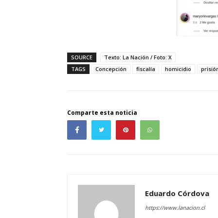
SOURCE
Texto: La Nación / Foto: X
TAGS
Concepción
fiscalía
homicidio
prisió
Comparte esta noticia
Eduardo Córdova
https://www.lanacion.cl