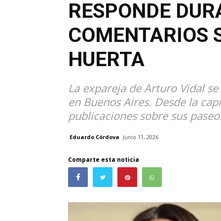
RESPONDE DUR
COMENTARIOS 
HUERTA
La expareja de Arturo Vidal s
en Buenos Aires. Desde la cap
publicaciones sobre sus paseos
Eduardo Córdova
Junio 11, 2026
Comparte esta noticia