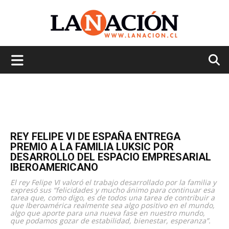
La
Nación
REY FELIPE VI DE ESPAÑA ENTREGA
PREMIO A LA FAMILIA LUKSIC POR
DESARROLLO DEL ESPACIO EMPRESARIAL
IBEROAMERICANO
El rey Felipe VI valoró el trabajo desarrollado por la familia y
expresó sus “felicidades y mucho ánimo para continuar esa
tarea que, como digo, es de todos una tarea de contribuir a
que Iberoamérica realmente sea algo positivo en el mundo,
algo que aporte para una nueva fase en nuestro mundo,
que podamos gozar de estabilidad, bienestar, esperanza”.