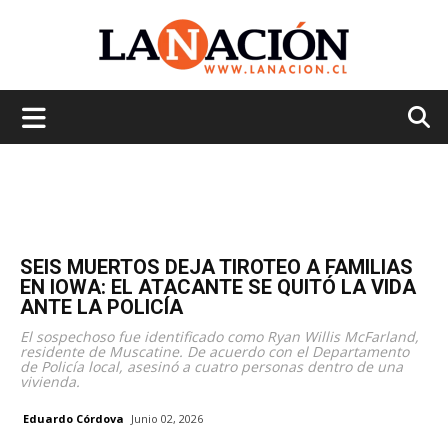
La
Nación
SEIS MUERTOS DEJA TIROTEO A FAMILIAS
EN IOWA: EL ATACANTE SE QUITÓ LA VIDA
ANTE LA POLICÍA
El sospechoso fue identificado como Ryan Willis McFarland,
residente de Muscatine. De acuerdo con el Departamento
de Policía local, asesinó a cuatro personas dentro de una
vivienda.
Eduardo Córdova
Junio 02, 2026