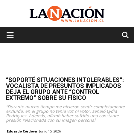
La
Nación
“SOPORTÉ SITUACIONES INTOLERABLES”:
VOCALISTA DE PRESUNTOS IMPLICADOS
DEJA EL GRUPO ANTE “CONTROL
EXTREMO” SOBRE SU FÍSICO
“Durante mucho tiempo me hicieron sentir completamente
excluida, en el grupo no tenía voz ni voto”, señaló Lydia
Rodríguez. Además, afirmó haber sufrido una constante
presión relacionada con su imagen personal.
Eduardo Córdova
Junio 15, 2026