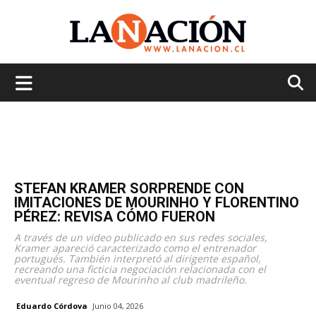
La
Nación
STEFAN KRAMER SORPRENDE CON
IMITACIONES DE MOURINHO Y FLORENTINO
PÉREZ: REVISA CÓMO FUERON
A través de un video publicado en sus redes sociales,
Kramer apareció caracterizado como el entrenador
portugués. También interpretó al dirigente español,
recreando una ficticia negociación relacionada con el
eventual regreso de Mourinho al club madrileño.
Eduardo Córdova
Junio 04, 2026