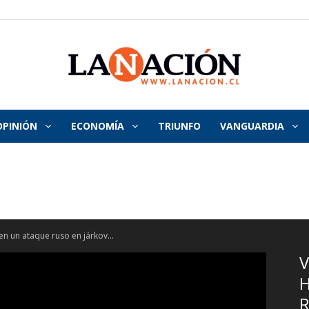
OPINIÓN
ECONOMÍA
TRIUNFO
VANGUARDIA
La
Nación
en un ataque ruso en járkov...
V
H
R