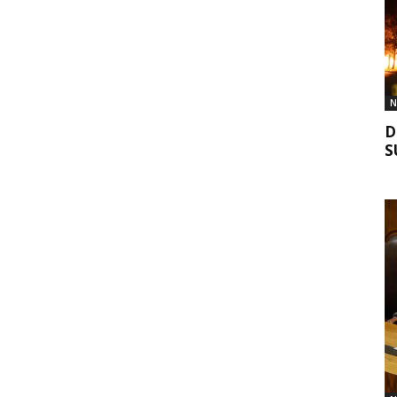
N
D
S