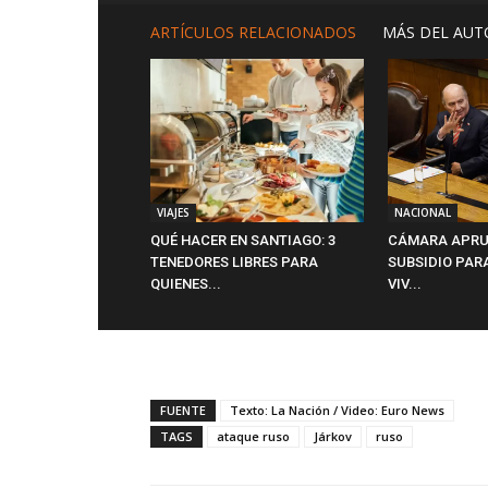
ARTÍCULOS RELACIONADOS
MÁS DEL AUT
VIAJES
NACIONAL
QUÉ HACER EN SANTIAGO: 3
CÁMARA APRU
TENEDORES LIBRES PARA
SUBSIDIO PAR
QUIENES...
VIV...
FUENTE
Texto: La Nación / Video: Euro News
TAGS
ataque ruso
Járkov
ruso