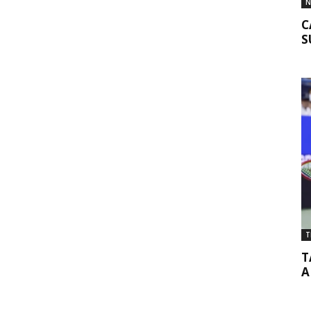
N
C
S
T
T
A