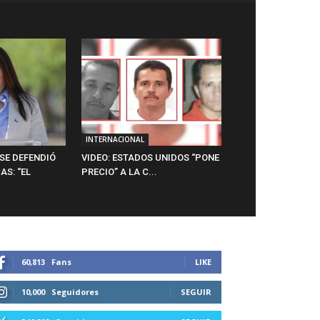
INTERNACIONAL
SE DEFENDIÓ
VIDEO: ESTADOS UNIDOS “PONE
AS: “EL
PRECIO” A LA C...
60,813
Fans
LIKE
10,000
Seguidores
SEGUIR