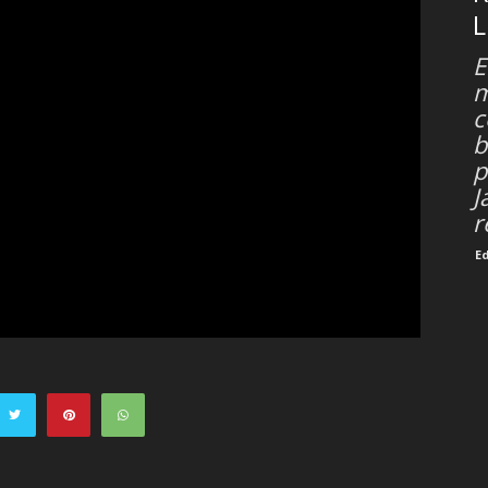
E
m
c
b
p
J
r
E