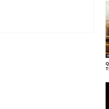
V
Q
T