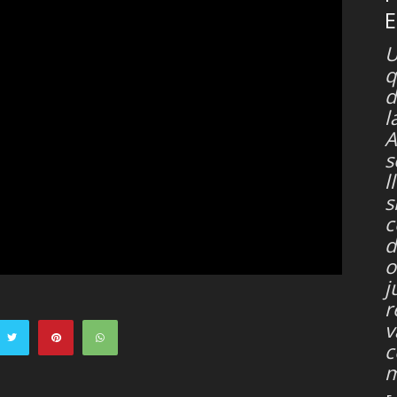
U
q
d
l
A
s
l
s
c
d
o
j
r
v
c
m