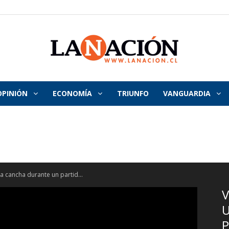
OPINIÓN
ECONOMÍA
TRIUNFO
VANGUARDIA
La
Nación
a cancha durante un partid...
V
P