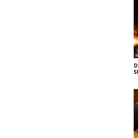
N
D
S