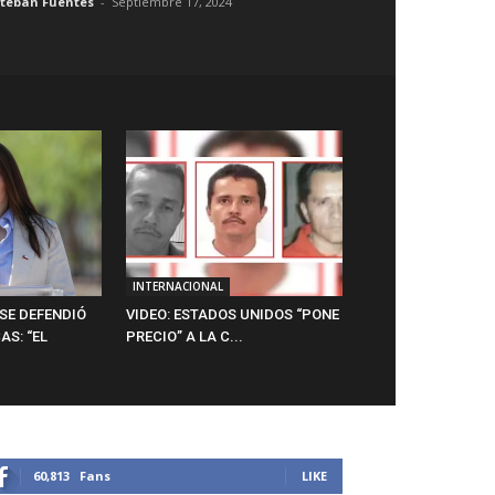
steban Fuentes
-
Septiembre 17, 2024
INTERNACIONAL
SE DEFENDIÓ
VIDEO: ESTADOS UNIDOS “PONE
AS: “EL
PRECIO” A LA C...
60,813
Fans
LIKE