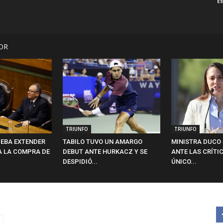
E
OR
TRIUNFO
TRIUNFO
EBA EXTENDER
TABILO TUVO UN AMARGO
MINISTRA DUCO 
A LA COMPRA DE
DEBUT ANTE HURKACZ Y SE
ANTE LAS CRÍTIC
DESPIDIÓ...
ÚNICO...