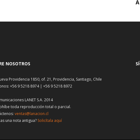
A
RE NOSOTROS
S
ueva Providencia 1850, of. 21, Providencia, Santiago, Chile
onos: +56 9 5218 8974 | +56 9 5218 8972
municaciones LANET S.A. 2014
ohíbe toda reproducción total o parcial.
áctenos:
ventas@lanacion.cl
as una nota antigua?
Solicítala aquí