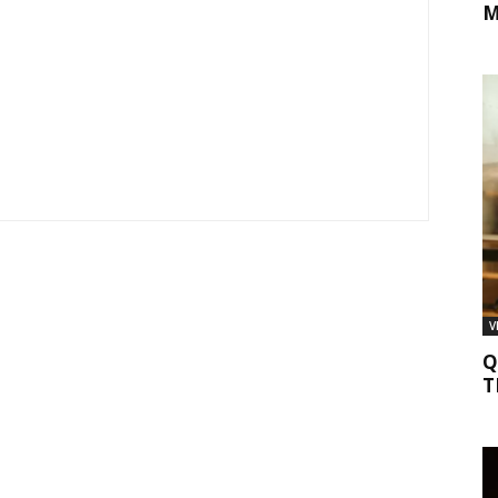
M
V
Q
T