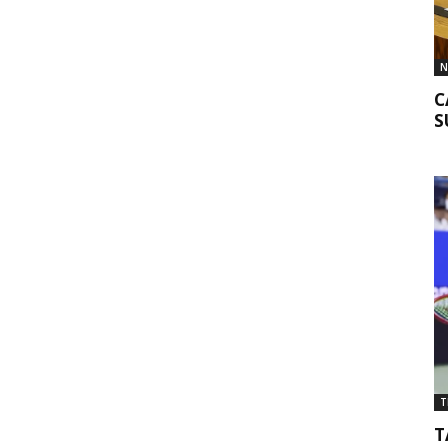
N
C
S
T
T