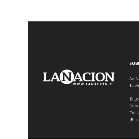
SOB
Av. N
Teléf
© Co
Se pr
Cont
¿Busc