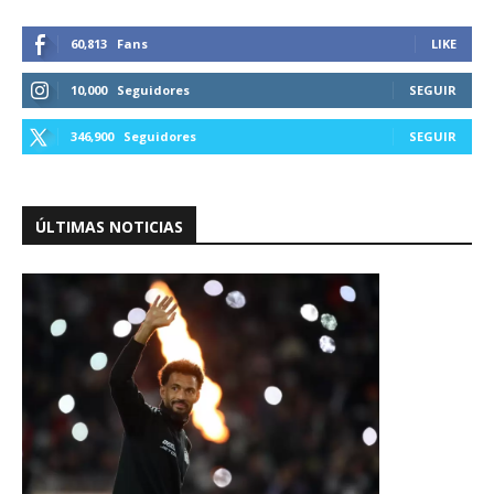
60,813
Fans
LIKE
10,000
Seguidores
SEGUIR
346,900
Seguidores
SEGUIR
ÚLTIMAS NOTICIAS