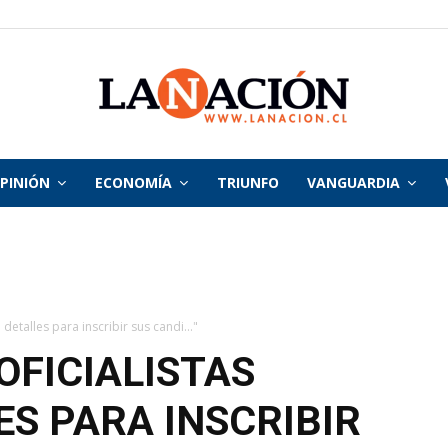
PINIÓN
ECONOMÍA
TRIUNFO
VANGUARDIA
La
Nación
detalles para inscribir sus candi..."
FICIALISTAS
ES PARA INSCRIBIR