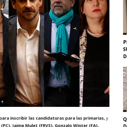
P
S
D
para inscribir las candidaturas para las primarias,
y
Q
 (PC), Jaime Mulet (FRVS), Gonzalo Winter (FA),
D