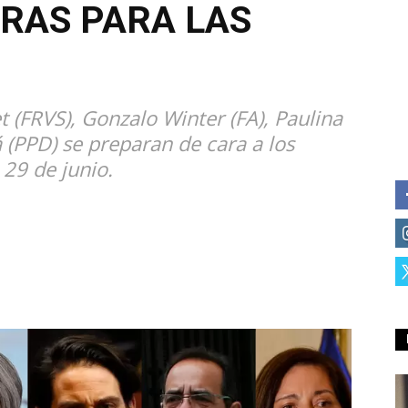
RAS PARA LAS
t (FRVS), Gonzalo Winter (FA), Paulina
 (PPD) se preparan de cara a los
29 de junio.