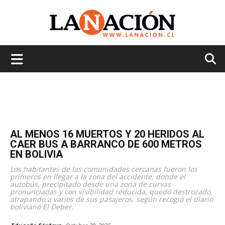
La
Nación
AL MENOS 16 MUERTOS Y 20 HERIDOS AL
CAER BUS A BARRANCO DE 600 METROS
EN BOLIVIA
Los habitantes de las comunidades cercanas fueron los
primeros en llegar a la zona del accidente, donde el
autobús, precipitado desde una zona de curvas
pronunciadas y con visibilidad reducida, quedó destrozado,
atrapando a varios de sus pasajeros, según recogió el diario
boliviano El Deber.