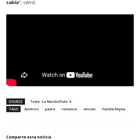
sabía”
, cerró.
SOURCE
Texto: La Nación/Foto: X
TAGS
Américo
padre
romance
vínculo
Yamila Reyna
Comparte esta noticia