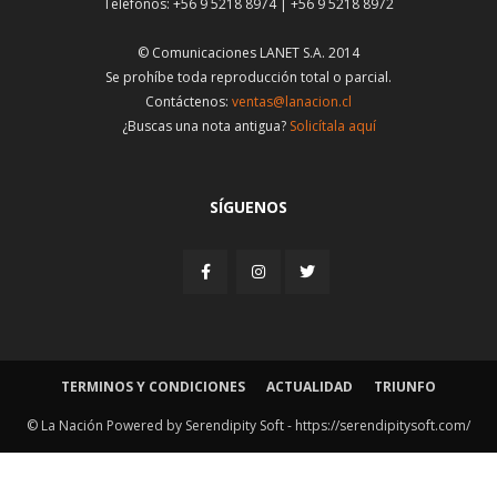
Teléfonos: +56 9 5218 8974 | +56 9 5218 8972
© Comunicaciones LANET S.A. 2014
Se prohíbe toda reproducción total o parcial.
Contáctenos:
ventas@lanacion.cl
¿Buscas una nota antigua?
Solicítala aquí
SÍGUENOS
TERMINOS Y CONDICIONES
ACTUALIDAD
TRIUNFO
© La Nación Powered by Serendipity Soft -
https://serendipitysoft.com/