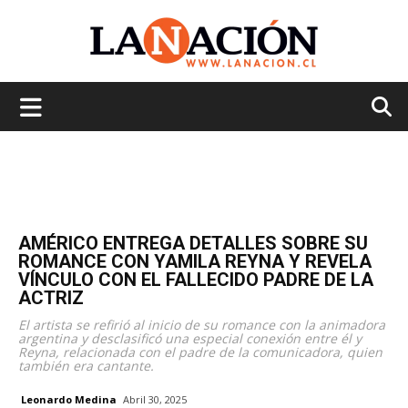
La
Nación
AMÉRICO ENTREGA DETALLES SOBRE SU
ROMANCE CON YAMILA REYNA Y REVELA
VÍNCULO CON EL FALLECIDO PADRE DE LA
ACTRIZ
El artista se refirió al inicio de su romance con la animadora
argentina y desclasificó una especial conexión entre él y
Reyna, relacionada con el padre de la comunicadora, quien
también era cantante.
Leonardo Medina
Abril 30, 2025