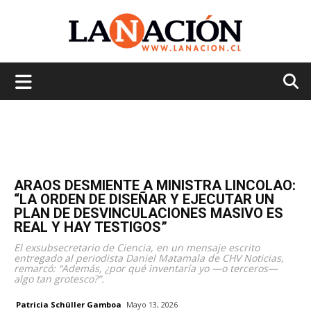
La
Nación
ARAOS DESMIENTE A MINISTRA LINCOLAO:
“LA ORDEN DE DISEÑAR Y EJECUTAR UN
PLAN DE DESVINCULACIONES MASIVO ES
REAL Y HAY TESTIGOS”
El exsubsecretario de Ciencia, en un mensaje escrito
entregado al periodista Daniel Matamala de CHV Noticias,
remarcó: “Además, ¿por qué inventaría yo —o terceros—
algo tan grotesco?”.
Patricia Schüller Gamboa
Mayo 13, 2026