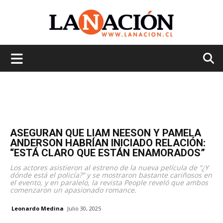
La
Nación
ASEGURAN QUE LIAM NEESON Y PAMELA
ANDERSON HABRÍAN INICIADO RELACIÓN:
“ESTÁ CLARO QUE ESTÁN ENAMORADOS”
Los actores asistieron al estreno de la nueva película de “¿Y
dónde está el policía?” y se mostraron bastante cariñosos en
el evento, y en paralelo, la revista People reveló que ambos
comenzaron un apasionado romance.
Leonardo Medina
Julio 30, 2025