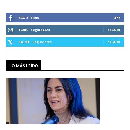
60,813
Fans
LIKE
10,000
Seguidores
SEGUIR
346,900
Seguidores
SEGUIR
LO MÁS LEÍDO