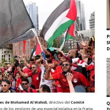
P
S
D
rtes de Mohamed Al Wahidi
, directivo del
Comité
Q
no de los gestores de una especial iniciativa en la Franja.
D