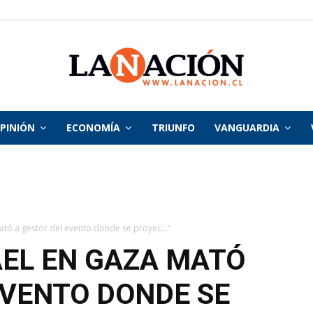
PINIÓN
ECONOMÍA
TRIUNFO
VANGUARDIA
La
Nación
ató a gestor del evento donde se proyec..."
AEL EN GAZA MATÓ
EVENTO DONDE SE