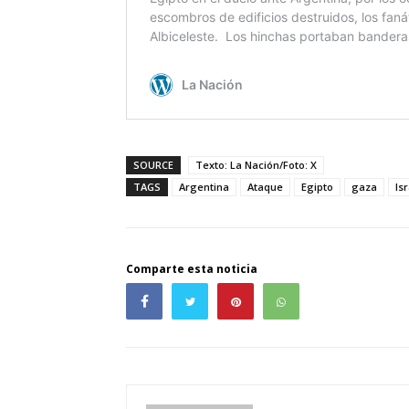
SOURCE
Texto: La Nación/Foto: X
TAGS
Argentina
Ataque
Egipto
gaza
Is
Comparte esta noticia