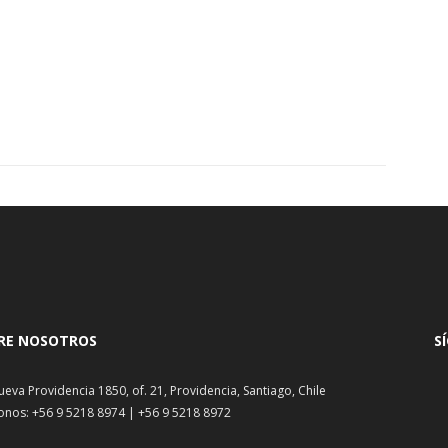
RE NOSOTROS
S
ueva Providencia 1850, of. 21, Providencia, Santiago, Chile
onos: +56 9 5218 8974 | +56 9 5218 8972