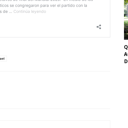
Q
A
rael
D