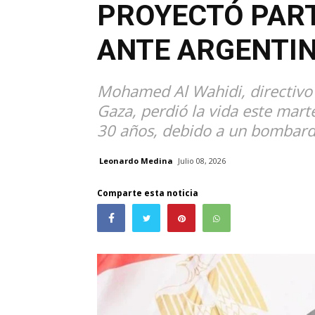
PROYECTÓ PART
ANTE ARGENTI
Mohamed Al Wahidi, directivo
Gaza, perdió la vida este mart
30 años, debido a un bombarde
Leonardo Medina
Julio 08, 2026
Comparte esta noticia