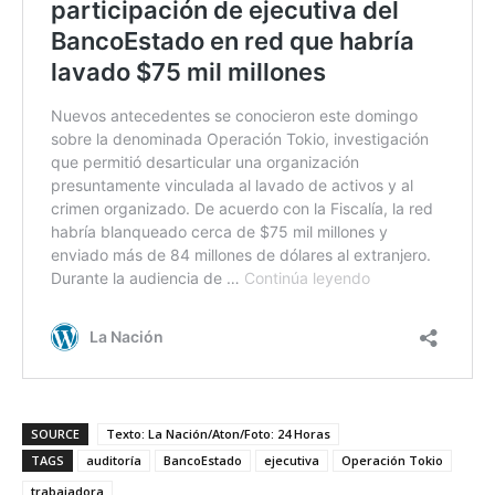
SOURCE
Texto: La Nación/Aton/Foto: 24 Horas
TAGS
auditoría
BancoEstado
ejecutiva
Operación Tokio
trabajadora