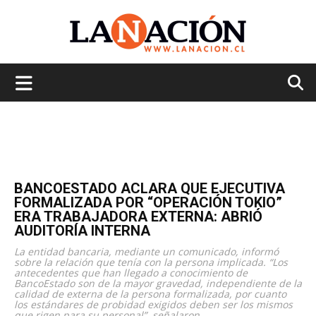
La
Nación
BANCOESTADO ACLARA QUE EJECUTIVA
FORMALIZADA POR “OPERACIÓN TOKIO”
ERA TRABAJADORA EXTERNA: ABRIÓ
AUDITORÍA INTERNA
La entidad bancaria, mediante un comunicado, informó
sobre la relación que tenía con la persona implicada. “Los
antecedentes que han llegado a conocimiento de
BancoEstado son de la mayor gravedad, independiente de la
calidad de externa de la persona formalizada, por cuanto
los estándares de probidad exigidos deben ser los mismos
que rigen para su personal”, señalaron.