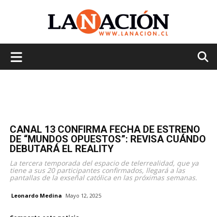
La
Nación
CANAL 13 CONFIRMA FECHA DE ESTRENO
DE “MUNDOS OPUESTOS”: REVISA CUÁNDO
DEBUTARÁ EL REALITY
La tercera temporada del espacio de telerrealidad, que ya
tiene a sus 20 participantes confirmados, llegará a las
pantallas de la exseñal católica en las próximas semanas.
Leonardo Medina
Mayo 12, 2025