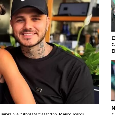
E
C
E
N
C
Suárez
, y el futbolista trasandino,
Mauro Icardi,