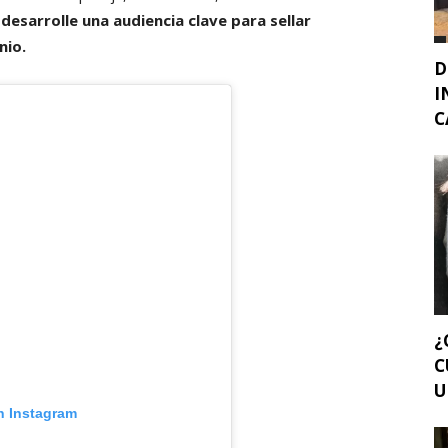
 desarrolle una audiencia clave para sellar
nio.
D
I
C
¿
C
U
n Instagram