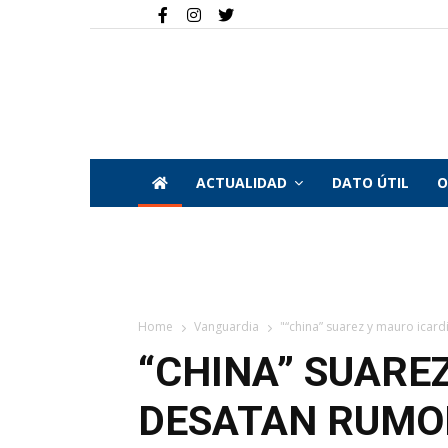
ACTUALIDAD
DATO ÚTIL
O
Home
Vanguardia
"“china” suarez y mauro icar
“CHINA” SUARE
DESATAN RUMO