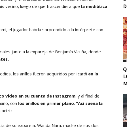
D
país vecino, luego de que trascendiera que
la mediática
iami, el jugador habría sorprendido a la intérprete con
iales junto a la expareja de Benjamín Vicuña, donde
ntes.
Q
dios, los anillos fueron adquiridos por Icardi
en la
L
M
co video en su cuenta de Instagram
, y al final de
mano, con
los anillos en primer plano
.
“Así suena la
 actriz.
rcia de su expareja, Wanda Nara, madre de sus dos