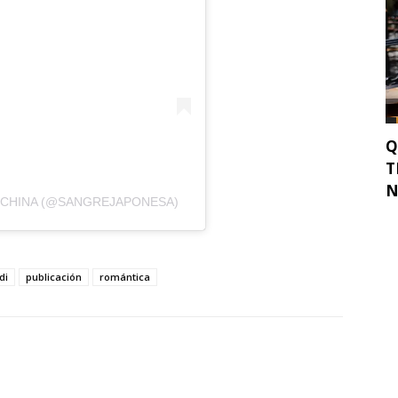
Q
T
N
 CHINA (@SANGREJAPONESA)
di
publicación
romántica