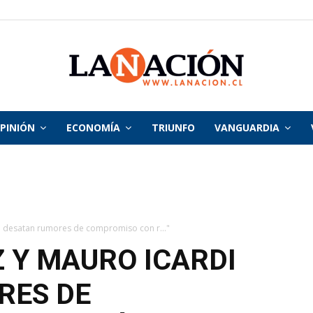
PINIÓN
ECONOMÍA
TRIUNFO
VANGUARDIA
La
Nación
di desatan rumores de compromiso con r..."
Z Y MAURO ICARDI
RES DE