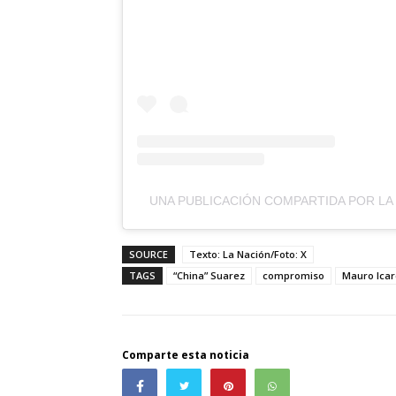
UNA PUBLICACIÓN COMPARTIDA POR LA
SOURCE
Texto: La Nación/Foto: X
TAGS
“China” Suarez
compromiso
Mauro Icar
Comparte esta noticia