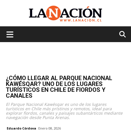
La
Nación
¿CÓMO LLEGAR AL PARQUE NACIONAL
KAWÉSQAR? UNO DE LOS LUGARES
TURÍSTICOS EN CHILE DE FIORDOS Y
CANALES
El Parque Nacional Kawésqar es uno de los lugares
turísticos en Chile más prístinos y remotos, ideal para
explorar fiordos, canales y paisajes subantárticos mediante
navegación desde Punta Arenas.
Eduardo Córdova
Enero 08, 2026