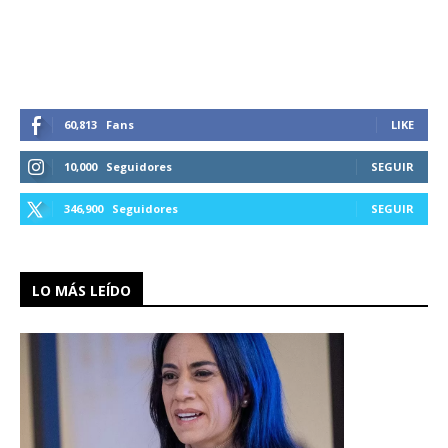
60,813
Fans
LIKE
10,000
Seguidores
SEGUIR
346,900
Seguidores
SEGUIR
LO MÁS LEÍDO