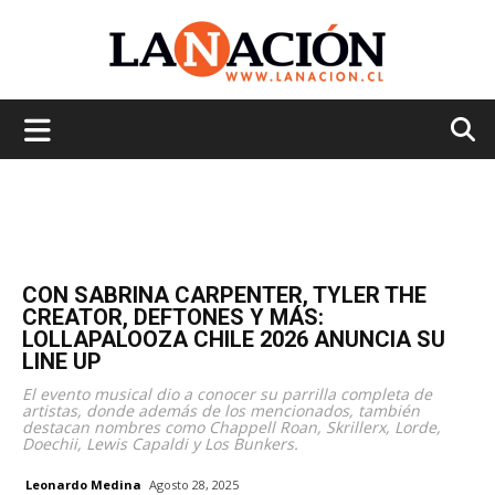
La
Nación
CON SABRINA CARPENTER, TYLER THE
CREATOR, DEFTONES Y MÁS:
LOLLAPALOOZA CHILE 2026 ANUNCIA SU
LINE UP
El evento musical dio a conocer su parrilla completa de
artistas, donde además de los mencionados, también
destacan nombres como Chappell Roan, Skrillerx, Lorde,
Doechii, Lewis Capaldi y Los Bunkers.
Leonardo Medina
Agosto 28, 2025