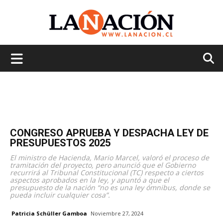
La
Nación
CONGRESO APRUEBA Y DESPACHA LEY DE
PRESUPUESTOS 2025
El ministro de Hacienda, Mario Marcel, valoró el proceso de
tramitación del proyecto, pero anunció que el Gobierno
recurrirá al Tribunal Constitucional (TC) respecto a ciertos
aspectos aprobados en la ley, y apuntó a que el
presupuesto de la nación “no es una ley ómnibus, donde se
pueda incluir cualquier cosa”.
Patricia Schüller Gamboa
Noviembre 27, 2024