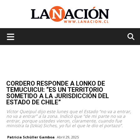
La
Nación
CORDERO RESPONDE A LONKO DE
TEMUCUICUI: “ES UN TERRITORIO
SOMETIDO A LA JURISDICCIÓN DEL
ESTADO DE CHILE”
Víctor Queipul dijo este lunes que el Estado “no va a entrar,
no va a entrar” a la zona. Indicó que “de mi parte no va a
entrar, porque ustedes vieron, claramente, cuando fue
ministra la (Izkia) Siches, yo fui el que le dio el portazo”.
Patricia Schüller Gamboa
Abril 29, 2025