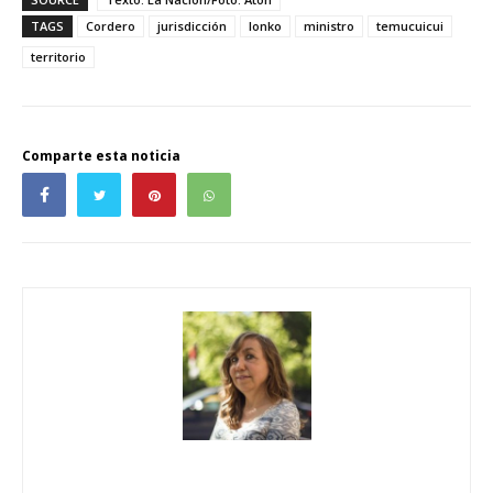
TAGS
Cordero
jurisdicción
lonko
ministro
temucuicui
territorio
Comparte esta noticia