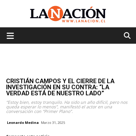
La
Nación
CRISTIÁN CAMPOS Y EL CIERRE DE LA
INVESTIGACIÓN EN SU CONTRA: “LA
VERDAD ESTÁ DE NUESTRO LADO”
“Estoy bien, estoy tranquilo. Ha sido un año difícil, pero nos
queda esperar lo menos”, manifestó el actor en una
conversación con “Primer Plano”.
Leonardo Medina
Marzo 31, 2025