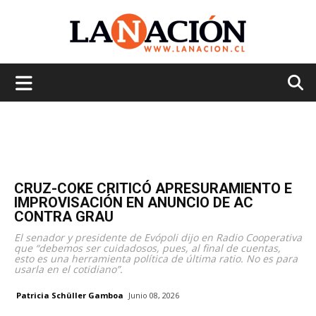
La
Nación
CRUZ-COKE CRITICÓ APRESURAMIENTO E
IMPROVISACIÓN EN ANUNCIO DE AC
CONTRA GRAU
El senador y presidente de Evópoli dijo en Radio Cooperativa
que “debemos ser cuidadosos, pues, al final de cuentas,
esto es una herramienta política de última ratio. No es para
usarla en el cotidiano”.
Patricia Schüller Gamboa
Junio 08, 2026