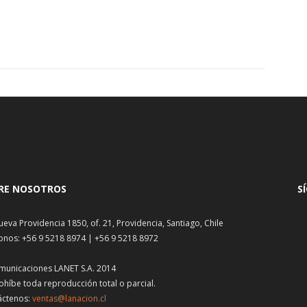
RE NOSOTROS
S
ueva Providencia 1850, of. 21, Providencia, Santiago, Chile
onos: +56 9 5218 8974 | +56 9 5218 8972
municaciones LANET S.A. 2014
ohíbe toda reproducción total o parcial.
áctenos:
ventas@lanacion.cl