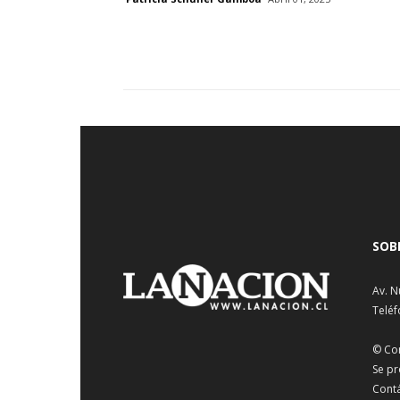
SOB
Av. N
Teléf
© Co
Se pr
Cont