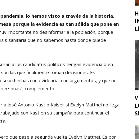
H
 pandemia, lo hemos visto a través de la historia.
I
 mesa porque la evidencia es tan sólida que pone en
L
uy importante no desinformar a la población, porque
risis sanitaria que no sabemos hasta dónde puede
ran a los candidatos políticos tengan evidencia o en
son las que finalmente toman decisiones. Es
ico sean hechas con evidencia, con argumentos, y que no
s personas”, complementó.
V
 a José Antonio Kast o Kaiser si Evelyn Matthei no llega
L
trabajado con Kast en su campaña para continuar el
S
ra.
pero que pase a segunda vuelta Evelyn Matthei. Es por