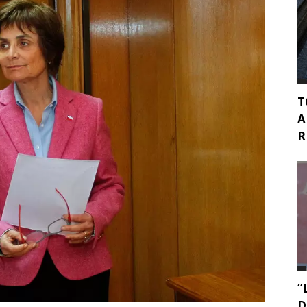
T
A
R
“
D