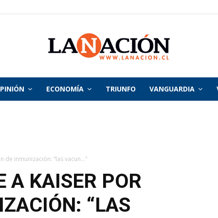
PINIÓN
ECONOMÍA
TRIUNFO
VANGUARDIA
La
Nación
 de inmunización: “las vacun..."
 A KAISER POR
IZACIÓN: “LAS