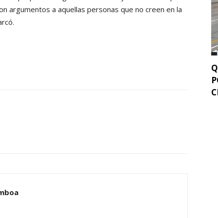
on argumentos a aquellas personas que no creen en la
arcó.
Q
P
C
amboa