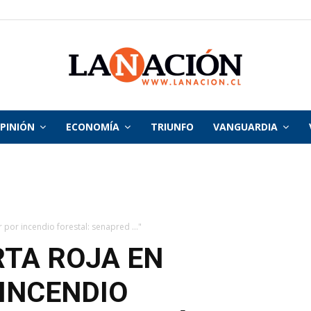
PINIÓN
ECONOMÍA
TRIUNFO
VANGUARDIA
La
Nación
 por incendio forestal: senapred ..."
TA ROJA EN
INCENDIO