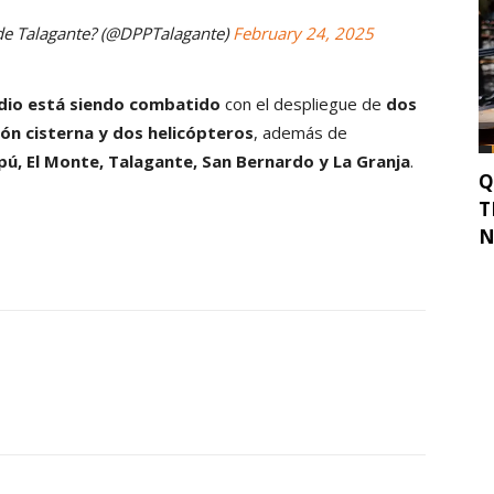
 de Talagante? (@DPPTalagante)
February 24, 2025
ndio está siendo combatido
con el despliegue de
dos
ión cisterna y dos helicópteros
, además de
pú, El Monte, Talagante, San Bernardo y La Granja
.
Q
T
N