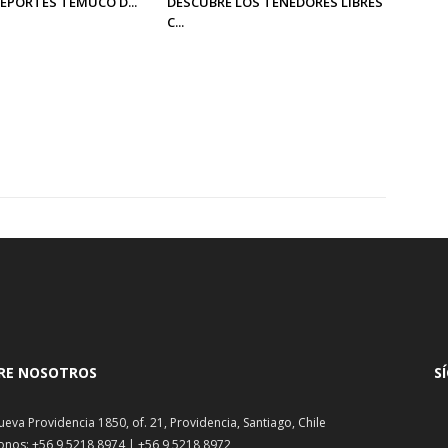
DEPORTES TEMUCO D...
DESCUBRE LOS TENEDORES LIBRES
C...
RE NOSOTROS
S
ueva Providencia 1850, of. 21, Providencia, Santiago, Chile
onos: +56 9 5218 8974 | +56 9 5218 8972