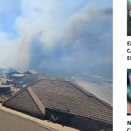
E
C
E
N
C