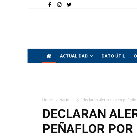
ACTUALIDAD
DATO ÚTIL
O
Home
Nacional
"declaran alerta roja en peñaflor
DECLARAN ALER
PEÑAFLOR POR 