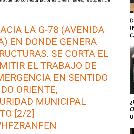
e acuerdo con estimaciones preliminares, la superficie
D
ACIA LA G-78 (AVENIDA
I
C
A) EN DONDE GENERA
RUCTURAS. SE CORTA EL
MITIR EL TRABAJO DE
EMERGENCIA EN SENTIDO
IDO ORIENTE,
URIDAD MUNICIPAL
¿
C
O [2/2]
U
WHFZRANFEN