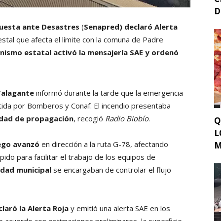
D
puesta ante Desastres
(
Senapred) declaró Alerta
estal que afecta el límite con la comuna de Padre
anismo estatal activó la mensajería SAE y ordenó
 Talagante
informó durante la tarde que la emergencia
tida por Bomberos y Conaf. El incendio presentaba
idad de propagación
, recogió
Radio Biobío
.
Q
L
uego avanzó
en dirección a la ruta G-78, afectando
M
ido para facilitar el trabajo de los equipos de
idad municipal
se encargaban de controlar el flujo
laró la Alerta Roja
y emitió una alerta SAE en los