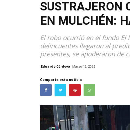
SUSTRAJERON 
EN MULCHÉN: H
El robo ocurrió en el fundo El
delincuentes llegaron al predi
presentes, se apoderaron de ci
Eduardo Córdova
Marzo 12, 2025
Comparte esta noticia