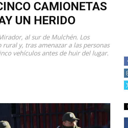
CINCO CAMIONETAS
AY UN HERIDO
 Mirador, al sur de Mulchén. Los
o rural y, tras amenazar a las personas
nco vehículos antes de huir del lugar.