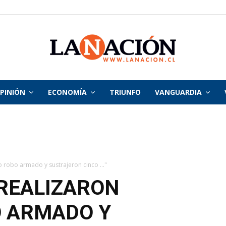
PINIÓN
ECONOMÍA
TRIUNFO
VANGUARDIA
La
Nación
o robo armado y sustrajeron cinco ..."
REALIZARON
O ARMADO Y