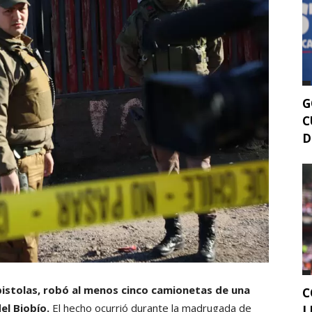
G
C
D
istolas, robó al menos cinco camionetas de una
C
el Biobío.
El hecho ocurrió durante la madrugada de
L