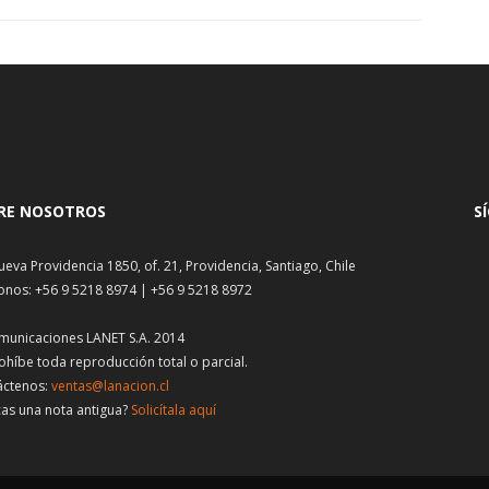
RE NOSOTROS
S
ueva Providencia 1850, of. 21, Providencia, Santiago, Chile
onos: +56 9 5218 8974 | +56 9 5218 8972
municaciones LANET S.A. 2014
ohíbe toda reproducción total o parcial.
áctenos:
ventas@lanacion.cl
as una nota antigua?
Solicítala aquí