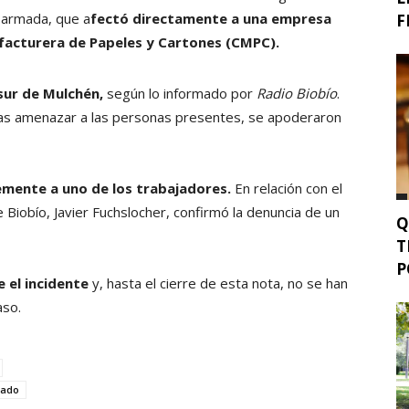
o armada, que a
fectó directamente a una empresa
F
facturera de Papeles y Cartones (CMPC).
 sur de Mulchén,
según lo informado por
Radio Biobío
.
 tras amenazar a las personas presentes, se apoderaron
vemente a uno de los trabajadores.
En relación con el
e Biobío, Javier Fuchslocher, confirmó la denuncia de un
Q
T
P
 el incidente
y, hasta el cierre de esta nota, no se han
aso.
mado