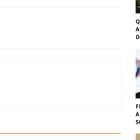
Q
A
D
F
A
S