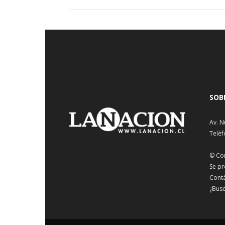
SOB
Av. N
Teléf
© Co
Se pr
Cont
¿Busc