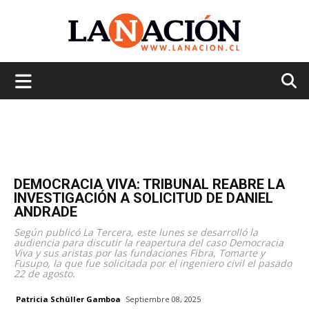
La
Nación
DEMOCRACIA VIVA: TRIBUNAL REABRE LA
INVESTIGACIÓN A SOLICITUD DE DANIEL
ANDRADE
Según publicó La Tercera, este lunes se desarrolló la
audiencia para discutir la reapertura del caso Democracia
Viva y sus aristas por las fundaciones Fibra, Tomarte y
Fusupo, la que fue solicitada por el ingeniero civil el pasado
22 de agosto.
Patricia Schüller Gamboa
Septiembre 08, 2025