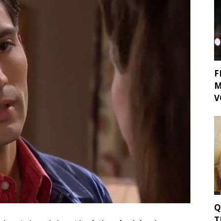
F
M
V
Q
T