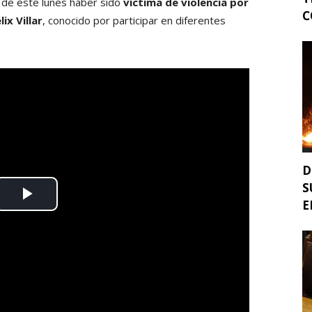
 de este lunes haber sido
víctima de violencia por
C
ix Villar
, conocido por participar en diferentes
D
S
E