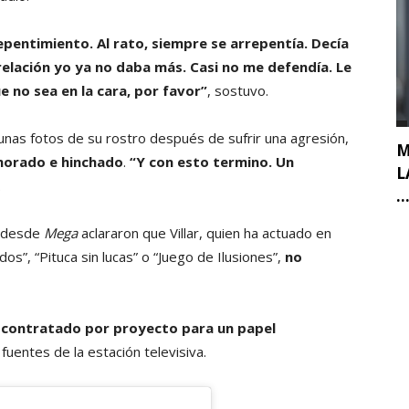
epentimiento. Al rato, siempre se arrepentía. Decía
a relación yo ya no daba más. Casi no me defendía. Le
e no sea en la cara, por favor”
, sostuvo.
gunas fotos de su rostro después de sufrir una agresión,
M
 morado e hinchado
.
“Y con esto termino. Un
L
.
..
 desde
Mega
aclararon que Villar, quien ha actuado en
”, “Pituca sin lucas” o “Juego de Ilusiones”,
no
e contratado por proyecto para un papel
fuentes de la estación televisiva.