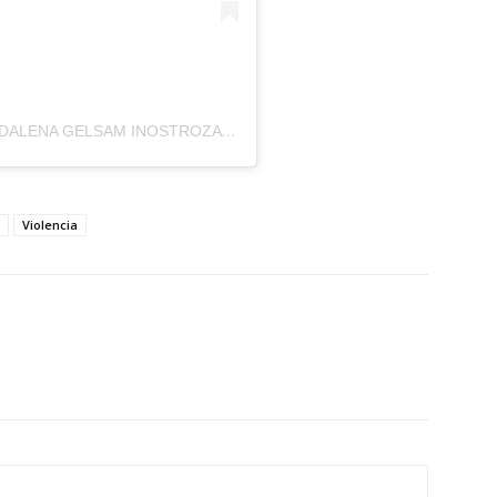
UNA PUBLICACIÓN COMPARTIDA POR MAGDALENA GELSAM INOSTROZA (@MAGDALENAGELSAM)
Violencia