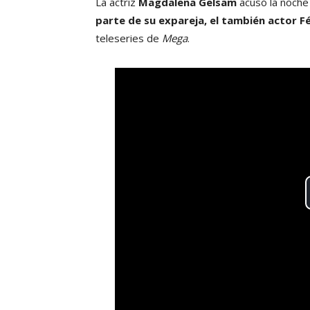
La actriz
Magdalena Gelsam
acusó la noche
parte de su expareja, el también actor Fél
teleseries de
Mega
.