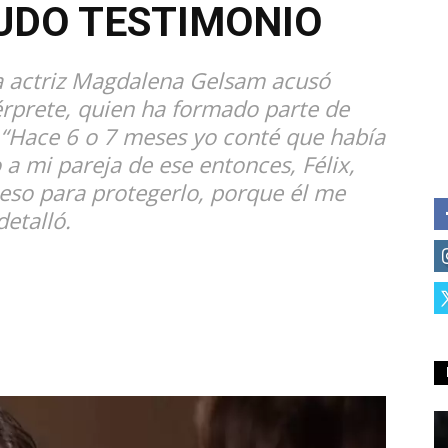
UDO TESTIMONIO
la actriz Magdalena Gelsam acusó
érprete, quien ha formado parte de
. “Hace 6 o 7 meses yo conté que había
 a mi pareja de ese entonces, Félix,
 eso para protegerlo, porque él me
etalló.