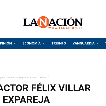
PINIÓN
ECONOMÍA
TRIUNFO
VANGUARDIA
La
Nación
r por violencia: expareja compartió..."
ACTOR FÉLIX VILLAR
: EXPAREJA