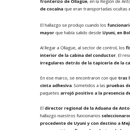
fronterizo de Ollagüe
, en la Región de An
de cocaína
que eran transportadas ocultas 
El hallazgo se produjo cuando los
funcionari
mayor
que había salido desde
Uyuni, en Bo
Al llegar a Ollagüe, al sector de control, los
f
interior de la cabina del conductor
. El re
irregulares detrás de la tapicería de la c
En ese marco, se encontraron con que
tras 
cinta adhesiva
. Sometidos a las
pruebas d
paquetes
arrojó positivo a la presencia 
El
director regional de la Aduana de Ant
hallazgo nuestros funcionarios
seleccionaron
procedente de Uyuni y con destino a Meji