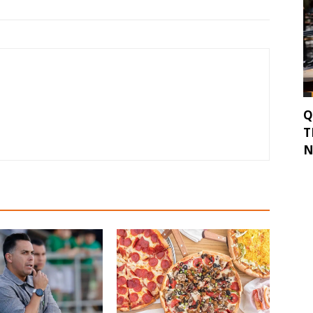
Q
T
N