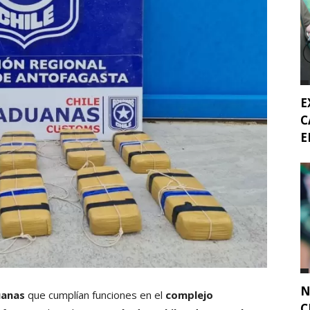
E
C
E
N
uanas
que cumplían funciones en el
complejo
C