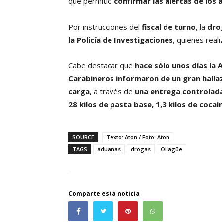
que permitió
confirmar las alertas de los 
Por instrucciones del
fiscal de turno
, la
dro
la Policía de Investigaciones
, quienes reali
Cabe destacar que
hace sólo unos días la 
Carabineros informaron de un gran hall
carga
, a través de
una entrega controlad
28 kilos de pasta base, 1,3 kilos de cocaí
SOURCE
Texto: Aton / Foto: Aton
TAGS
aduanas
drogas
Ollagüe
Comparte esta noticia