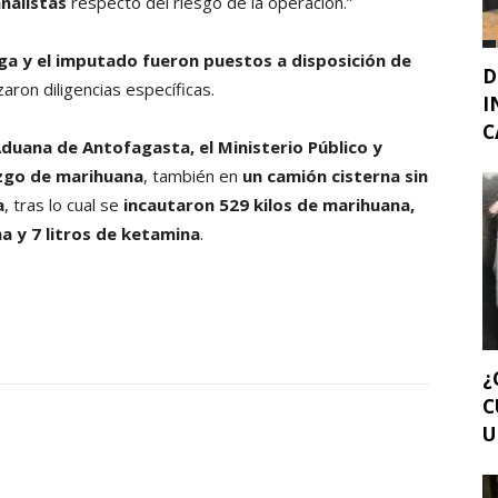
analistas
respecto del riesgo de la operación.”
ga y el imputado fueron puestos a disposición de
D
zaron diligencias específicas.
I
C
Aduana de Antofagasta, el Ministerio Público y
azgo de marihuana
, también en
un camión cisterna sin
a
, tras lo cual se
incautaron 529 kilos de marihuana,
na y 7 litros de ketamina
.
¿
C
U