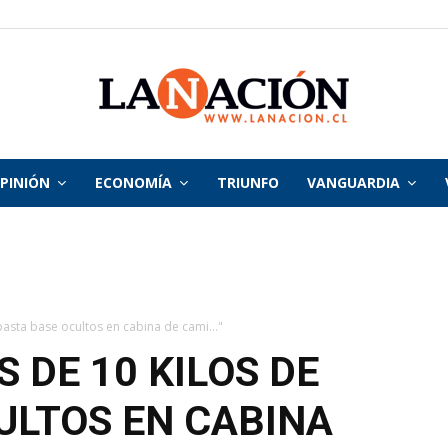
PINIÓN
ECONOMÍA
TRIUNFO
VANGUARDIA
La
Nación
asta base ocultos en cabina de cami..."
 DE 10 KILOS DE
ULTOS EN CABINA