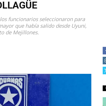
OLLAGÜE
los funcionarios seleccionaron para
 mayor que había salido desde Uyuni,
to de Mejillones.