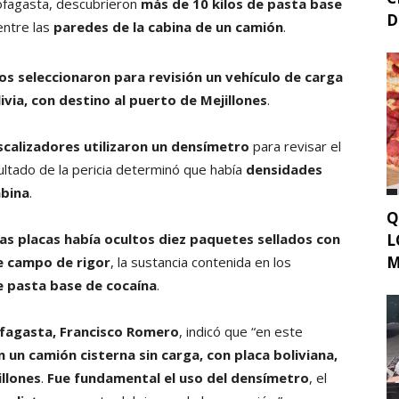
tofagasta, descubrieron
más de 10 kilos de pasta base
D
entre las
paredes de la cabina de un camión
.
os seleccionaron para revisión un vehículo de carga
livia, con destino al puerto de Mejillones
.
iscalizadores utilizaron un densímetro
para revisar el
sultado de la pericia determinó que había
densidades
abina
.
Q
las placas había ocultos diez paquetes sellados con
L
M
e campo de rigor
, la sustancia contenida en los
de pasta base de cocaína
.
ofagasta, Francisco Romero
, indicó que “en este
 un camión cisterna sin carga, con placa boliviana,
llones
.
Fue fundamental el uso del densímetro
, el