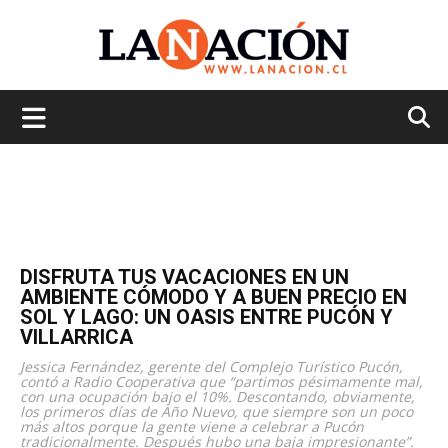
La
Nación
DISFRUTA TUS VACACIONES EN UN
AMBIENTE CÓMODO Y A BUEN PRECIO EN
SOL Y LAGO: UN OASIS ENTRE PUCÓN Y
VILLARRICA
Jessica Fernández, gerente del Complejo Turístico Pucón,
contó a Radio Cooperativa que “partimos pésimamente mal,
con una ocupación bajo el 10%. Descontando, obviamente,
los primeros días de Año Nuevo, que siempre son un poco
más altos porque la gente viene a celebrar a Pucón
tradicionalmente. Después hubo una baja impresionante”.