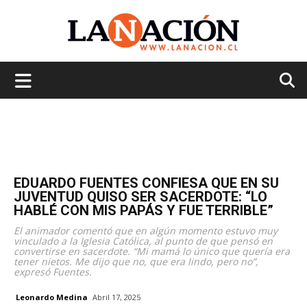
La
Nación
EDUARDO FUENTES CONFIESA QUE EN SU
JUVENTUD QUISO SER SACERDOTE: “LO
HABLÉ CON MIS PAPÁS Y FUE TERRIBLE”
El animador comentó que en algún momento estuvo muy
vinculado a la Iglesia Católica, al punto de que pensó en
convertirse en sacerdote. “Mi mamá lo único que quería era
tener nietos. Me dijo que no, que era lindo, pero no”,
expresó Fuentes.
Leonardo Medina
Abril 17, 2025