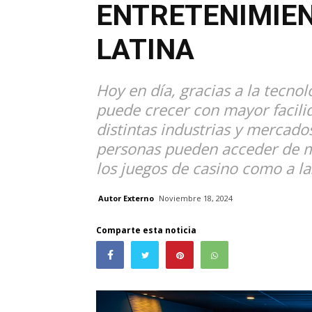
ENTRETENIMIEN
LATINA
Hoy en día, gracias a la tecnol
puede crecer con mayor facilid
distintas industrias y mercados
personas pueden acceder de m
los juegos de casino como a la
Autor Externo
Noviembre 18, 2024
Comparte esta noticia