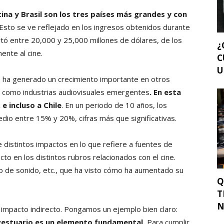
ina y Brasil son los tres países más grandes y con
 Esto se ve reflejado en los ingresos obtenidos durante
rtó entre 20,000 y 25,000 millones de dólares, de los
¿
ente al cine.
C
U
e ha generado un crecimiento importante en otros
e como industrias audiovisuales emergentes
. En esta
 incluso a Chile
. En un periodo de 10 años, los
edio entre 15% y 20%, cifras más que significativas.
ne distintos impactos en lo que refiere a fuentes de
cto en los distintos rubros relacionados con el cine.
po de sonido, etc., que ha visto cómo ha aumentado su
Q
T
N
impacto indirecto. Pongamos un ejemplo bien claro:
el vestuario es un elemento fundamental.
Para cumplir