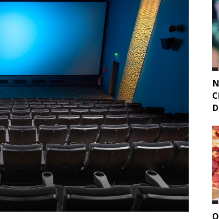
N
C
D
Q