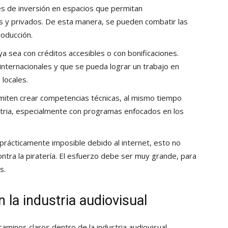
vés de inversión en espacios que permitan
os y privados. De esta manera, se pueden combatir las
roducción.
ya sea con créditos accesibles o con bonificaciones.
internacionales y que se pueda lograr un trabajo en
 locales.
miten crear competencias técnicas, al mismo tiempo
stria, especialmente con programas enfocados en los
go prácticamente imposible debido al internet, esto no
ontra la piratería. El esfuerzo debe ser muy grande, para
s.
 la industria audiovisual
minos claros dentro de la industria audiovisual.