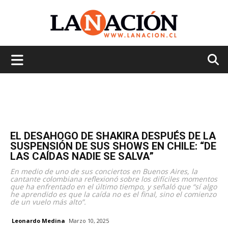
La
Nación
EL DESAHOGO DE SHAKIRA DESPUÉS DE LA
SUSPENSIÓN DE SUS SHOWS EN CHILE: “DE
LAS CAÍDAS NADIE SE SALVA”
En medio de uno de sus conciertos en Buenos Aires, la
cantante colombiana reflexionó sobre los difíciles momentos
que ha enfrentado en el último tiempo, y señaló que “sí algo
he aprendido es que la caída no es el final, sino el comienzo
de un vuelo más alto”.
Leonardo Medina
Marzo 10, 2025