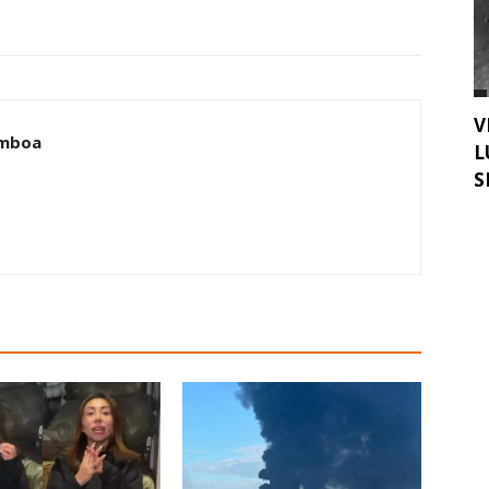
V
amboa
L
S