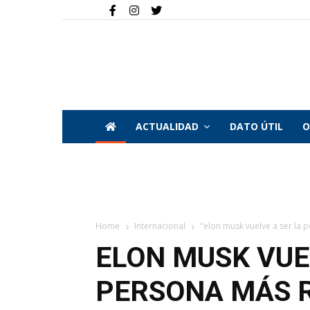
ACTUALIDAD
DATO ÚTIL
O
Home
Internacional
"elon musk vuelve a ser la p
ELON MUSK VUE
PERSONA MÁS R