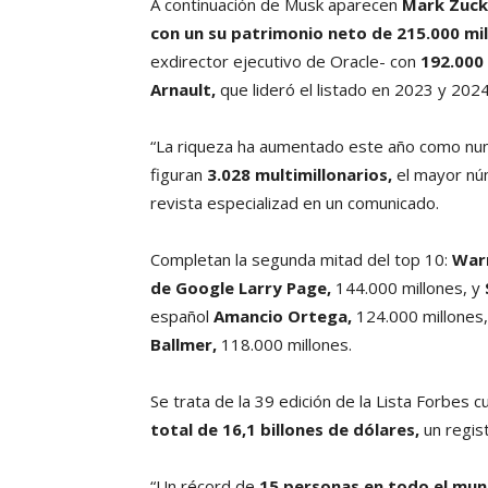
A continuación de Musk aparecen
Mark Zuck
con un su patrimonio neto de 215.000 mi
exdirector ejecutivo de Oracle- con
192.000 
Arnault,
que lideró el listado en 2023 y 202
“La riqueza ha aumentado este año como nunca
figuran
3.028 multimillonarios,
el mayor núm
revista especializad en un comunicado.
Completan la segunda mitad del top 10:
Warr
de Google
Larry Page,
144.000 millones, y
español
Amancio Ortega,
124.000 millones,
Ballmer,
118.000 millones.
Se trata de la 39 edición de la Lista Forbes
total de 16,1 billones de dólares,
un regist
“Un récord de
15 personas en todo el mund