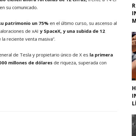
R
en su comunicado.
I
M
su patrimonio un 75%
en el último curso, su ascenso al
valoraciones de xAI
y SpaceX, y una subida de 12
 la reciente venta masiva”.
neral de Tesla y propietario único de X es
la primera
000 millones de dólares
de riqueza, superada con
H
I
L