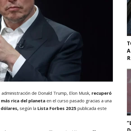
T
A
R
 administración de Donald Trump, Elon Musk,
recuperó
 más rica del planeta
en el curso pasado gracias a una
 dólares,
según la
Lista Forbes 2025
publicada este
“
D