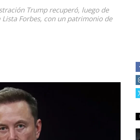
stración Trump recuperó, luego de
a Lista Forbes, con un patrimonio de