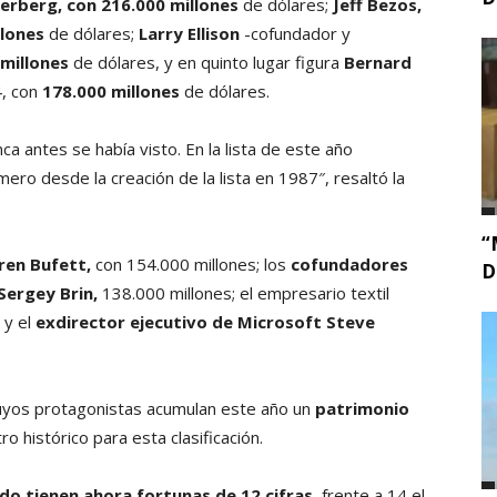
erberg, con 216.000 millones
de dólares;
Jeff Bezos,
llones
de dólares;
Larry Ellison
-cofundador y
millones
de dólares, y en quinto lugar figura
Bernard
4, con
178.000 millones
de dólares.
 antes se había visto. En la lista de este año
ero desde la creación de la lista en 1987″, resaltó la
“
en Bufett,
con 154.000 millones; los
cofundadores
D
Sergey Brin,
138.000 millones; el empresario textil
 y el
exdirector ejecutivo de Microsoft Steve
 cuyos protagonistas acumulan este año un
patrimonio
ro histórico para esta clasificación.
o tienen ahora fortunas de 12 cifras,
frente a 14 el