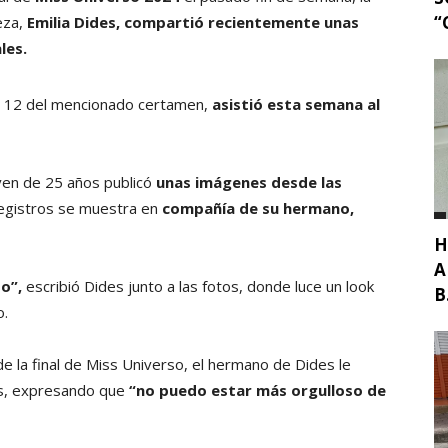
“
eza,
Emilia Dides, compartió recientemente unas
ales.
p 12 del mencionado certamen,
asistió esta semana al
oven de 25 años publicó
unas imágenes desde las
registros se muestra en
compañía de su hermano,
H
A
o”,
escribió Dides junto a las fotos, donde luce un look
B.
o.
e la final de Miss Universo, el hermano de Dides le
es, expresando que
“no puedo estar más orgulloso de