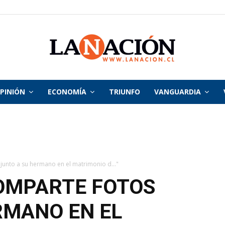
PINIÓN
ECONOMÍA
TRIUNFO
VANGUARDIA
La
Nación
junto a su hermano en el matrimonio d..."
COMPARTE FOTOS
RMANO EN EL