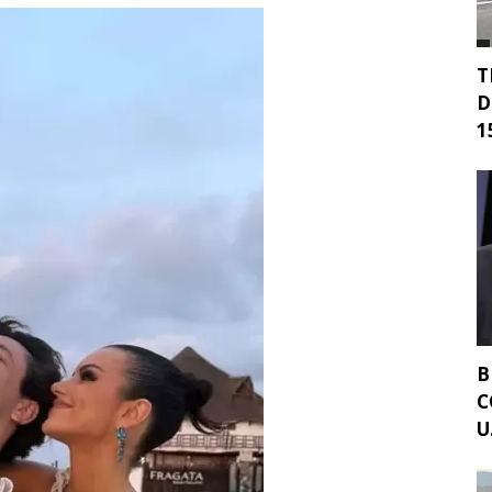
T
D
15
B
C
U.