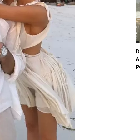
D
A
P