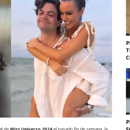
P
T
C
P
S
nal de
Miss Universo 2024
el pasado fin de semana, la