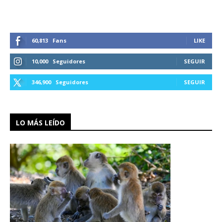
60,813
Fans
LIKE
10,000
Seguidores
SEGUIR
346,900
Seguidores
SEGUIR
LO MÁS LEÍDO