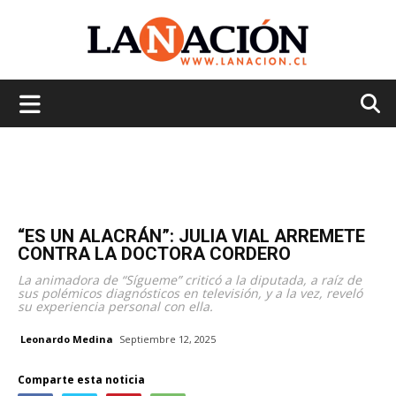
La
Nación
“ES UN ALACRÁN”: JULIA VIAL ARREMETE
CONTRA LA DOCTORA CORDERO
La animadora de “Sígueme” criticó a la diputada, a raíz de
sus polémicos diagnósticos en televisión, y a la vez, reveló
su experiencia personal con ella.
Leonardo Medina
Septiembre 12, 2025
Comparte esta noticia