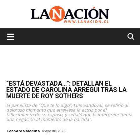
La
Nación
“ESTÁ DEVASTADA…”: DETALLAN EL
ESTADO DE CAROLINA ARREGUI TRAS LA
MUERTE DE ROY SOTHERS
El panelista de “Que te lo digo”, Luis Sandoval, se refirió al
doloroso momento que atraviesa la actriz por el
fallecimiento de su esposo, y señaló que la intérprete “tenía
una negación al momento de la partida”.
Leonardo Medina
Mayo 06, 2025