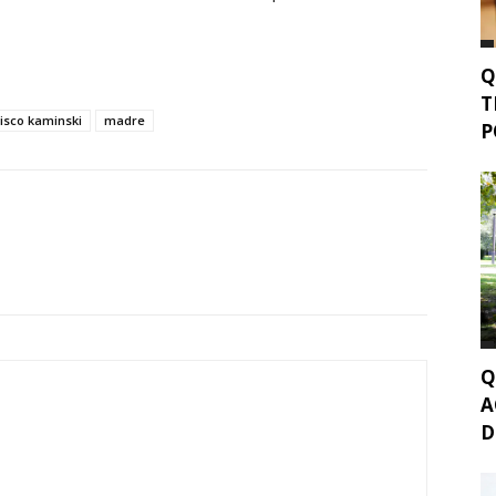
Q
T
isco kaminski
madre
P
Q
A
D