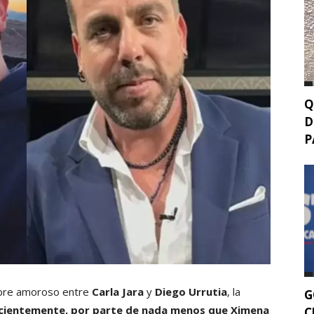
Q
D
P
ebre amoroso entre
Carla Jara
y
Diego Urrutia
, la
G
 recientemente, por parte de nada menos que Ximena
C