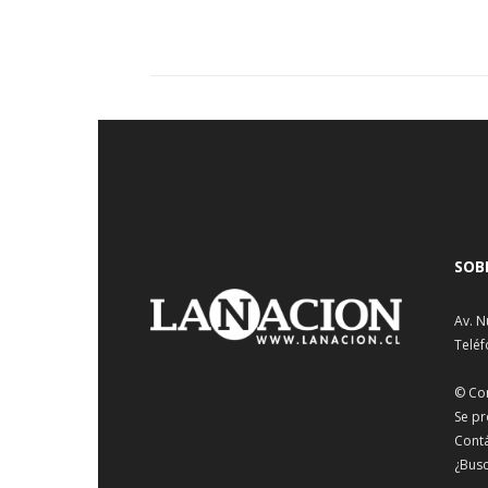
SOB
Av. N
Teléf
© Co
Se pr
Cont
¿Busc