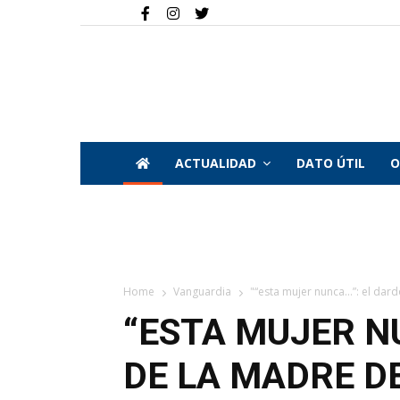
ACTUALIDAD
DATO ÚTIL
O
Home
Vanguardia
"“esta mujer nunca…”: el dardo
“ESTA MUJER N
DE LA MADRE D