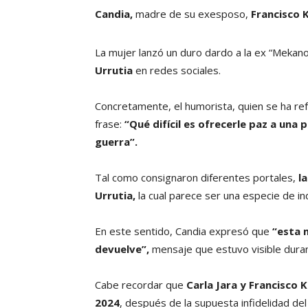
Candia,
madre de su exesposo,
Francisco K
La mujer lanzó un duro dardo a la ex “Mekan
Urrutia
en redes sociales.
Concretamente, el humorista, quien se ha refe
frase:
“Qué difícil es ofrecerle paz a una
guerra”.
Tal como consignaron diferentes portales,
l
Urrutia,
la cual parece ser una especie de in
En este sentido, Candia expresó que
“esta m
devuelve”,
mensaje que estuvo visible duran
Cabe recordar que
Carla Jara y Francisco 
2024
, después de la supuesta infidelidad d