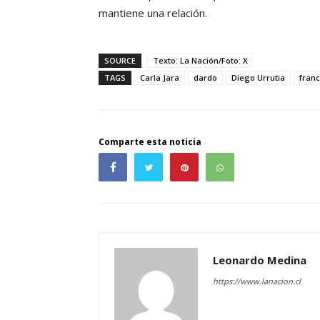
mantiene una relación.
SOURCE
Texto: La Nación/Foto: X
TAGS
Carla Jara
dardo
Diego Urrutia
franc
Comparte esta noticia
Leonardo Medina
https://www.lanacion.cl