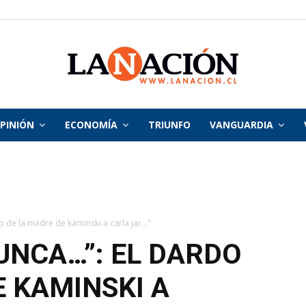
PINIÓN
ECONOMÍA
TRIUNFO
VANGUARDIA
La
Nación
 de la madre de kaminski a carla jar..."
UNCA…”: EL DARDO
E KAMINSKI A