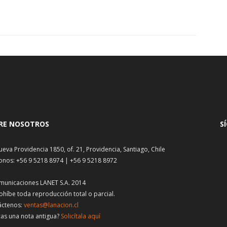
RE NOSOTROS
S
ueva Providencia 1850, of. 21, Providencia, Santiago, Chile
onos: +56 9 5218 8974 | +56 9 5218 8972
municaciones LANET S.A. 2014
ohíbe toda reproducción total o parcial.
áctenos:
ventas@lanacion.cl
as una nota antigua?
Solicítala aquí