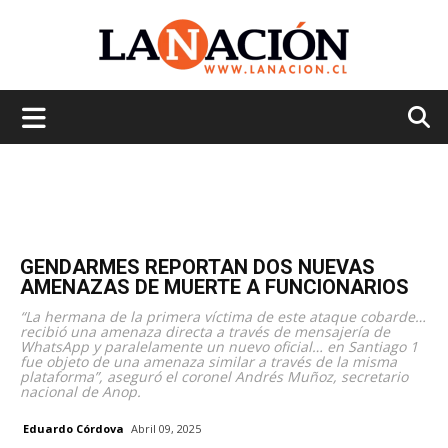
La
Nación
GENDARMES REPORTAN DOS NUEVAS
AMENAZAS DE MUERTE A FUNCIONARIOS
“La hermana de la primera víctima de este ataque cobarde…
recibió una amenaza directa a través de mensajería de
WhatsApp y paralelamente un nuevo oficial… en Santiago 1
fue objeto de una amenaza similar a través de la misma
plataforma”, aseguró el coronel Andrés Muñoz, secretario
nacional de Anop.
Eduardo Córdova
Abril 09, 2025