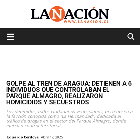
La
Nación
GOLPE AL TREN DE ARAGUA: DETIENEN A 6
INDIVIDUOS QUE CONTROLABAN EL
PARQUE ALMAGRO, REALIZARON
HOMICIDIOS Y SECUESTROS
Los detenidos, todos ciudadanos venezolanos, pertenecen a
la facción conocida como “La Hermandad”, dedicada al
tráfico de drogas en el sector del Parque Almagro, donde
ejercían control territorial.
Eduardo Córdova
Abril 17, 2025