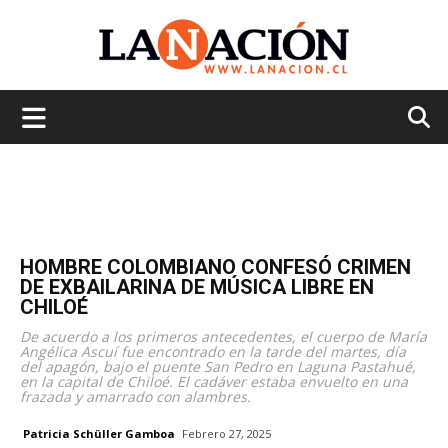
La
Nación
HOMBRE COLOMBIANO CONFESÓ CRIMEN
DE EXBAILARINA DE MÚSICA LIBRE EN
CHILOÉ
De acuerdo a los primeros antecedentes, el cuerpo de María
Angélica Ascuí fue encontrado en la tarde del martes, día
del apagón, bajo el puente San Pedro en Laguna Pastahué,
en la capital de Chiloé. El cadáver estaba envuelto en una
frazada y amarrado con alambres.
Patricia Schüller Gamboa
Febrero 27, 2025