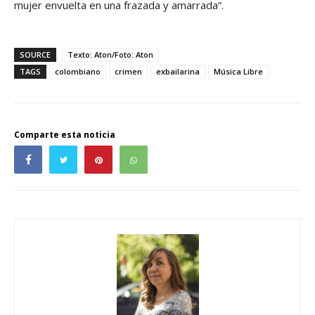
mujer envuelta en una frazada y amarrada”.
SOURCE
Texto: Aton/Foto: Aton
TAGS
colombiano
crimen
exbailarina
Música Libre
Comparte esta noticia