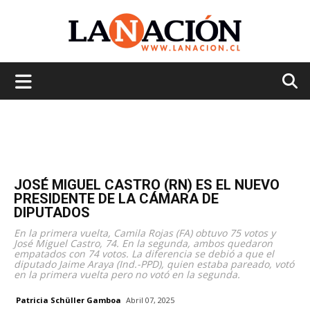
La
Nación
JOSÉ MIGUEL CASTRO (RN) ES EL NUEVO
PRESIDENTE DE LA CÁMARA DE
DIPUTADOS
En la primera vuelta, Camila Rojas (FA) obtuvo 75 votos y
José Miguel Castro, 74. En la segunda, ambos quedaron
empatados con 74 votos. La diferencia se debió a que el
diputado Jaime Araya (Ind.-PPD), quien estaba pareado, votó
en la primera vuelta pero no votó en la segunda.
Patricia Schüller Gamboa
Abril 07, 2025