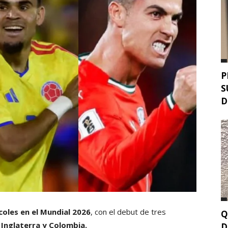
P
S
D
coles en el Mundial 2026
, con el debut de tres
Q
 Inglaterra y Colombia.
D