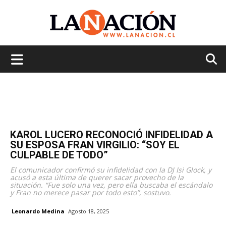
La
Nación
KAROL LUCERO RECONOCIÓ INFIDELIDAD A
SU ESPOSA FRAN VIRGILIO: “SOY EL
CULPABLE DE TODO”
El comunicador confirmó su infidelidad con la DJ Isi Glock, y
acusó a esta última de querer sacar provecho de la
situación. “Fue solo una vez, pero ella buscaba el escándalo
y Fran no merece pasar por todo esto”, sostuvo.
Leonardo Medina
Agosto 18, 2025