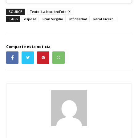
SOURCE
Texto: La Nación/Foto: X
TAGS
esposa
Fran Virgilio
infidelidad
karol lucero
Comparte esta noticia